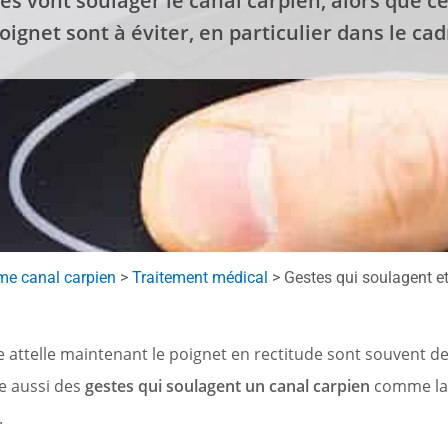
res vont soulager le canal carpien, alors que 
ignet sont à éviter, en particulier dans le cad
e canal carpien
>
Traitement médical
>
Gestes qui soulagent et
ite attelle maintenant le poignet en rectitude sont souvent 
te aussi des
gestes qui soulagent un canal carpien
comme la m
.