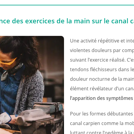
nce des exercices de la main sur le canal 
Une activité répétitive et i
violentes douleurs par compr
suivant l’exercice réalisé. C
tendons fléchisseurs dans le
douleur nocturne de la main.
élément révélateur d’un can
l’apparition des symptômes
Pour les formes débutantes 
canal carpien comme la mobi
luttant contre l’oedème à l