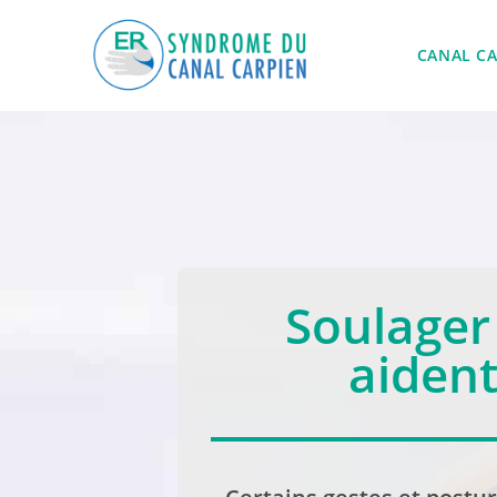
CANAL CA
Soulager 
aident